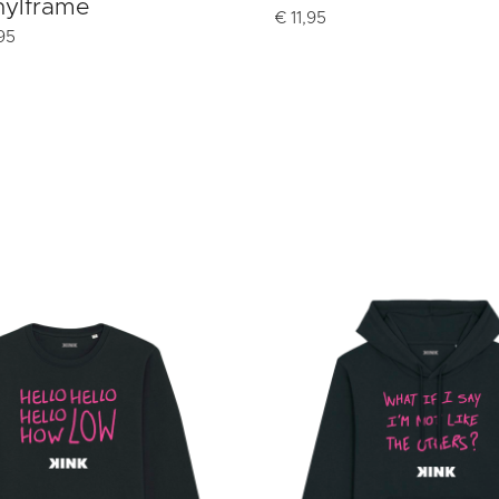
nylframe
€
11,95
95