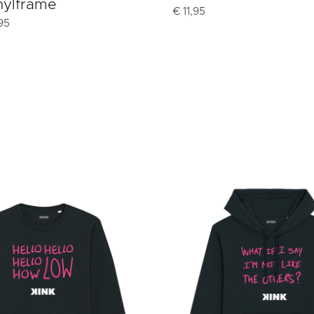
nylframe
€
11,95
95