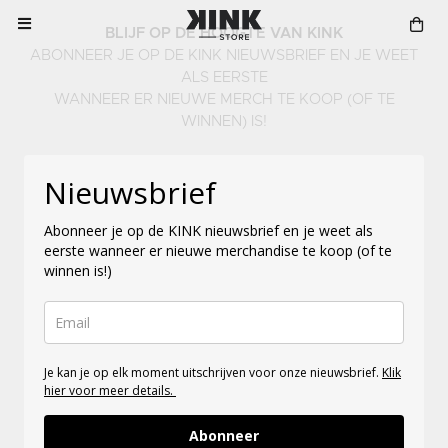
BLIJF OP DE HOOGTE VAN KINK
ABONNEER JE OP DE KINK NIEUWSBRIEF EN JE WEET
ALS EERSTE
WANNEER ER NIEUWE MERCH TE KOOP (OF TE
WINNEN) IS!
Nieuwsbrief
Abonneer je op de KINK nieuwsbrief en je weet als
eerste wanneer er nieuwe merchandise te koop (of te
winnen is!)
Je kan je op elk moment uitschrijven voor onze nieuwsbrief.
Klik
hier voor meer details.
Abonneer