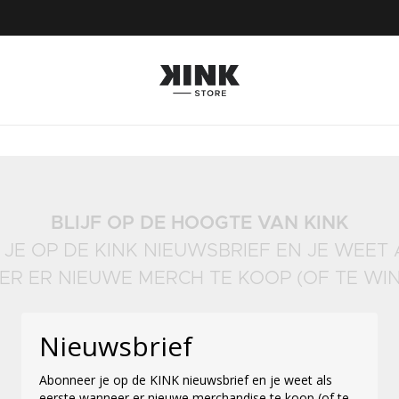
BLIJF OP DE HOOGTE VAN KINK
JE OP DE KINK NIEUWSBRIEF EN JE WEET 
R ER NIEUWE MERCH TE KOOP (OF TE WINN
Nieuwsbrief
Abonneer je op de KINK nieuwsbrief en je weet als
eerste wanneer er nieuwe merchandise te koop (of te